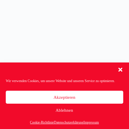
Wir verwenden Cookies, um unsere Website und unseren Service zu optimieren.
Akzeptieren
Ablehnen
Startseite
Kontakt
Datenschutzerklärung
Impressum
Cookie-Richtlinie (EU)
Cookie-Richtlinie
Datenschutzerklärung
Impressum
Copyright © 2026 - Bettina Dennison